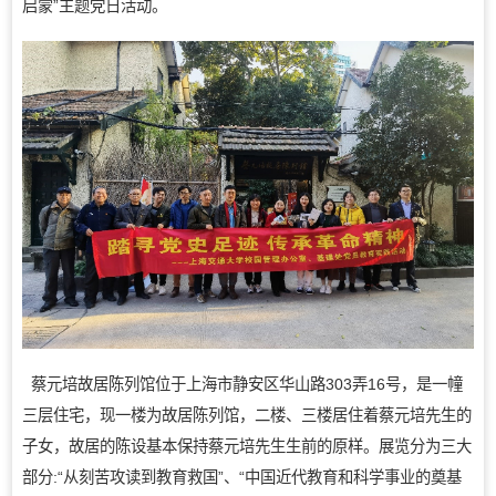
启蒙”主题党日活动。
蔡元培故居陈列馆位于上海市静安区华山路303弄16号，是一幢
三层住宅，现一楼为故居陈列馆，二楼、三楼居住着蔡元培先生的
子女，故居的陈设基本保持蔡元培先生生前的原样。展览分为三大
部分:“从刻苦攻读到教育救国”、“中国近代教育和科学事业的奠基