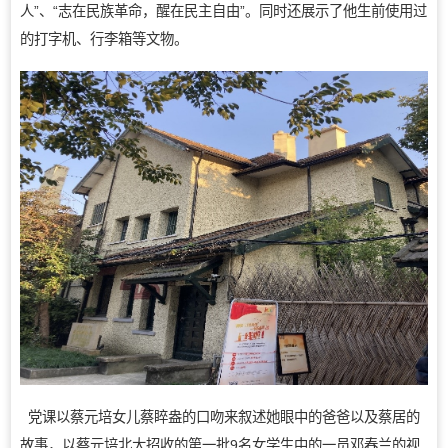
人”、“志在民族革命，醒在民主自由”。同时还展示了他生前使用过
的打字机、行李箱等文物。
党课以蔡元培女儿蔡睟盎的口吻来叙述她眼中的爸爸以及蔡居的
故事，以蔡元培北大招收的第一批9名女学生中的一员邓春兰的视