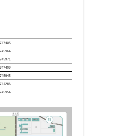
747405
745964
745971
747408
745945
744286
745954